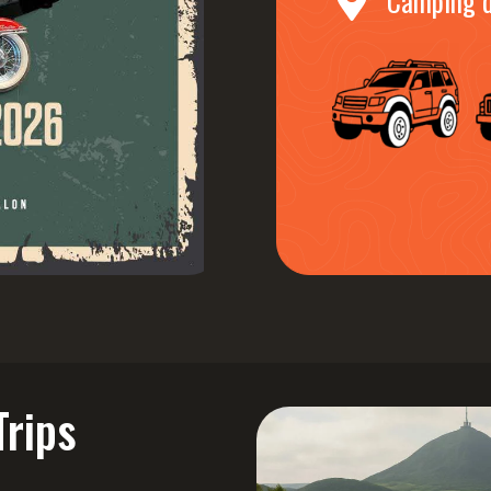
Camping du
rips