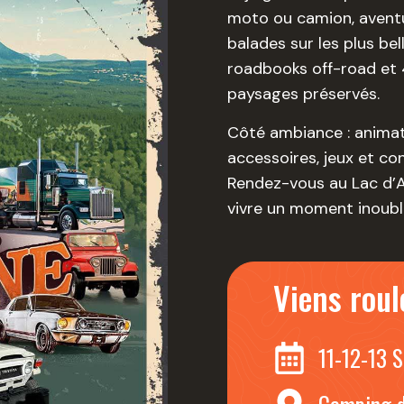
moto ou camion, aventu
balades sur les plus be
roadbooks off-road et 4
paysages préservés.
Côté ambiance : animati
accessoires, jeux et co
Rendez-vous au Lac d’Ay
vivre un moment inoubli
Viens roul
11-12-13 