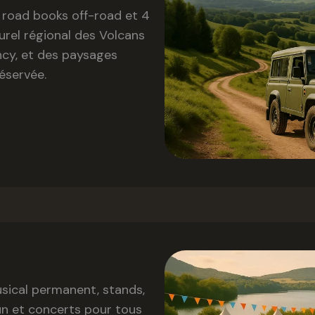
4 road books off-road et 4
turel régional des Volcans
ncy, et des paysages
éservée.
musical permanent, stands,
un et concerts pour tous