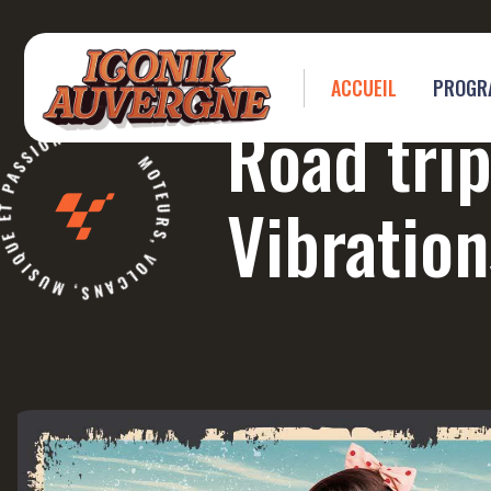
ACCUEIL
PROGR
RS, VOLCANS, MUSIQUE ET PASSION !!!
Road trip
Vibration