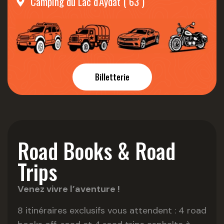
Camping du Lac d'Aydat ( 63 )
Billetterie
Road Books & Road
Trips
Venez vivre l’aventure !
8 itinéraires exclusifs vous attendent : 4 road